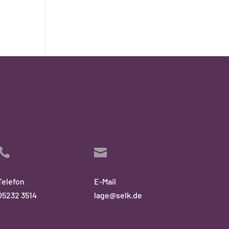


Telefon
E-Mail
05232 3514
lage@selk.de