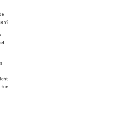
de
isen?
s
el
ns
nicht
n tun
s