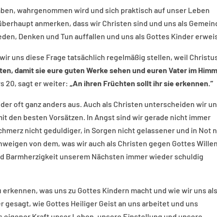
haben, wahrgenommen wird und sich praktisch auf unser Leben
berhaupt anmerken, dass wir Christen sind und uns als Gemein
eden, Denken und Tun auffallen und uns als Gottes Kinder erwe
wir uns diese Frage tatsächlich regelmäßig stellen, weil Christu
uten, damit sie eure guten Werke sehen und euren Vater im Himm
rs 20, sagt er weiter:
„An ihren Früchten sollt ihr sie erkennen.“
ider oft ganz anders aus. Auch als Christen unterscheiden wir u
mit den besten Vorsätzen. In Angst sind wir gerade nicht immer
 Schmerz nicht geduldiger, in Sorgen nicht gelassener und in Not 
hweigen von dem, was wir auch als Christen gegen Gottes Wille
nd Barmherzigkeit unserem Nächsten immer wieder schuldig
zu erkennen, was uns zu Gottes Kindern macht und wie wir uns al
gesagt, wie Gottes Heiliger Geist an uns arbeitet und uns
us eigener Kraft unser Leben, unsere Einstellung und unsere