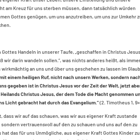
cht am Kreuz für uns sterben müssen, dann tatsächlich würden
en Gottes genügen, um uns anzutreiben, um uns zur Umkehr z
chen.
h Gottes Handeln in unserer Taufe, „geschaffen in Christus Jesu
ß wir darin wandeln sollen.“, was nichts anderes heißt, als imme
s wirkmächtig an uns und über uns geschehen zu lassen im Glau
 mit einem heiligen Ruf, nicht nach unsern Werken, sondern nac
s gegeben ist in Christus Jesus vor der Zeit der Welt,
jetzt abe
s Heilands Christus Jesus, der dem Tode die Macht genommen u
s Licht gebracht hat durch das Evangelium.“
(2. Timotheus 1, 9+
ht, dass wir auf das schauen, was wir aus eigener Kraft zustande
 sondern vertrauensvoll auf den zu schauen und uns auf den zu
us hat das für uns Unmögliche, aus eigener Kraft Gottes Kinder zu