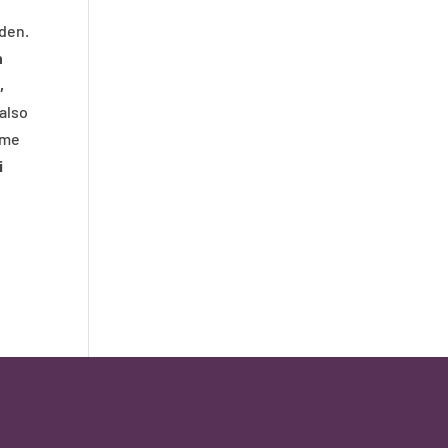
den.
n
,
 also
ame
i