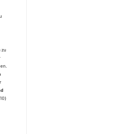
u
s zu
r
ben.
h
r
nd
10)