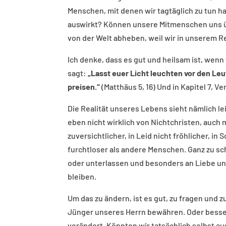
Menschen, mit denen wir tagtäglich zu tun 
auswirkt? Können unsere Mitmenschen uns ü
von der Welt abheben, weil wir in unserem R
Ich denke, dass es gut und heilsam ist, wenn 
sagt:
„Lasst euer Licht leuchten vor den Le
preisen.“
(Matthäus 5, 16) Und in Kapitel 7, Ve
Die Realität unseres Lebens sieht nämlich le
eben nicht wirklich von Nichtchristen, auch 
zuversichtlicher, in Leid nicht fröhlicher, in
furchtloser als andere Menschen. Ganz zu sc
oder unterlassen und besonders an Liebe u
bleiben.
Um das zu ändern, ist es gut, zu fragen und 
Jünger unseres Herrn bewähren. Oder besser 
verändert. Könnten wir tatsächlich selbst a